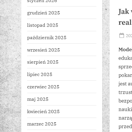
styczeń 2026
Jak
grudzień 2025
rea
listopad 2025
Po
20
październik 2025
on
Mode
wrzesień 2025
eduka
sierpień 2025
sprze
lipiec 2025
pokar
jest 
czerwiec 2025
trzus
maj 2025
bezpo
nauki
kwiecień 2025
narzą
marzec 2025
przed