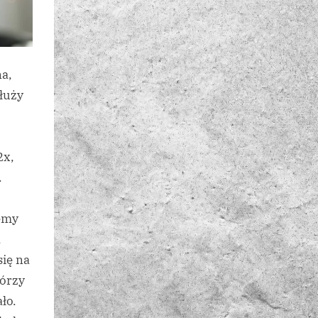
a,
służy
2x,
.
żemy
,
się na
tórzy
ło.