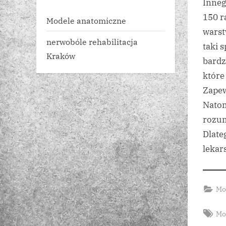
Inneg
150 r
Modele anatomiczne
warst
nerwobóle rehabilitacja
taki 
Kraków
bardz
które
Zapew
Natom
rozum
Dlate
lekar
Mo
Tag
Mo