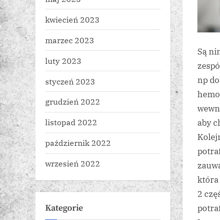
kwiecień 2023
marzec 2023
Są ni
luty 2023
zespó
np do
styczeń 2023
hemor
grudzień 2022
wewnę
listopad 2022
aby c
Kolej
październik 2022
potra
wrzesień 2022
zauwa
która
2 czę
potra
Kategorie