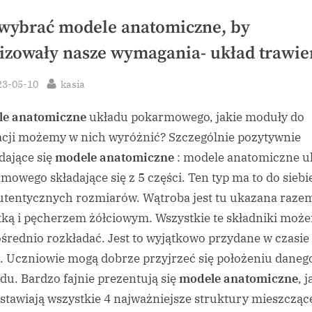
 wybrać modele anatomiczne, by
lizowały nasze wymagania- układ trawi
sted
By
23-05-10
kasia
le anatomiczne
układu pokarmowego, jakie moduły do
cji możemy w nich wyróżnić? Szczególnie pozytywnie
dające się
modele anatomiczne
: modele anatomiczne u
mowego składające się z 5 części. Ten typ ma to do siebie
autentycznych rozmiarów. Wątroba jest tu ukazana raze
tką i pęcherzem żółciowym. Wszystkie te składniki moż
średnio rozkładać. Jest to wyjątkowo przydane w czasie
. Uczniowie mogą dobrze przyjrzeć się położeniu daneg
du. Bardzo fajnie prezentują się
modele anatomiczne
, 
stawiają wszystkie 4 najważniejsze struktury mieszczące