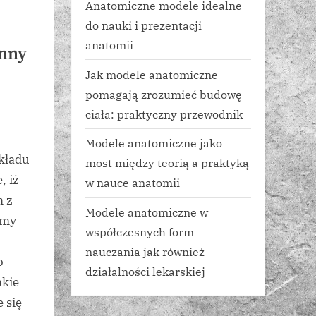
Anatomiczne modele idealne
do nauki i prezentacji
anatomii
enny
Jak modele anatomiczne
pomagają zrozumieć budowę
ciała: praktyczny przewodnik
Modele anatomiczne jako
kładu
most między teorią a praktyką
, iż
w nauce anatomii
m z
Modele anatomiczne w
emy
współczesnych form
nauczania jak również
o
działalności lekarskiej
jakie
 się