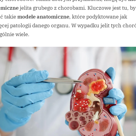
omiczne
jelita grubego z chorobami. Kluczowe jest tu, by
ć takie
modele anatomiczne
, które podyktowane jak
ęcej patologii danego organu. W wypadku jelit tych choró
gólnie wiele.