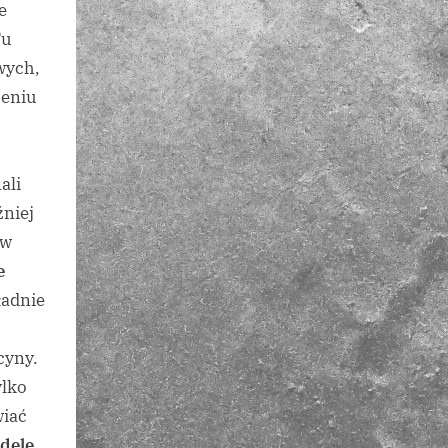
e
Tu
wych,
zeniu
ali
źniej
 w
e
ładnie
cyny.
ylko
wiać
dele