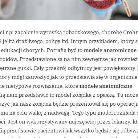
mi np: zapalenie wyrostka robaczkowego, chorobę Crohn
ł jelita drażliwego, polipy itd. Innym przykładem, który 
 edukacji chorych. Potrafią być to
modele anatomiczne
oidów. Przedstawione są na nim zewnętrze jak również
trzne guzki. Cały przekrój odbytnicy jest powiększony 
hory mógł zauważyć jak to przedstawia się w organizmie
ne nietypowe rozwiązanie, które
modele anatomiczne
fią nam przedstawić to model żołądka z opaską. Tu mo
żyć jak nasz żołądek będzie prezentował się po operacji
 ma na celu walkę z nadwagą. Tego typu model rozkłada 
ści. Jest on wykorzystywany najczęściej przez lekarzy, k
fią przedstawić pacjentowi jak wszytko będzie się odbywa