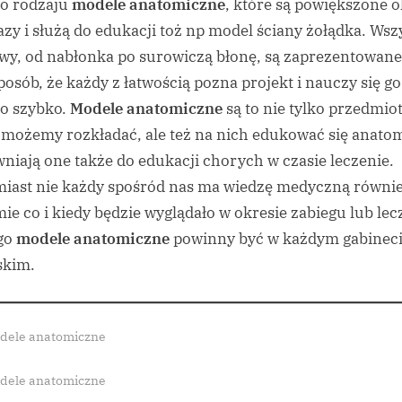
o rodzaju
modele anatomiczne
, które są powiększone 
azy i służą do edukacji toż np model ściany żołądka. Wsz
wy, od nabłonka po surowiczą błonę, są zaprezentowane
sposób, że każdy z łatwością pozna projekt i nauczy się go
o szybko.
Modele anatomiczne
są to nie tylko przedmiot
 możemy rozkładać, ale też na nich edukować się anatom
niają one także do edukacji chorych w czasie leczenie.
iast nie każdy spośród nas ma wiedzę medyczną równi
ie co i kiedy będzie wyglądało w okresie zabiegu lub lec
go
modele anatomiczne
powinny być w każdym gabinec
skim.
dele anatomiczne
s:
dele anatomiczne