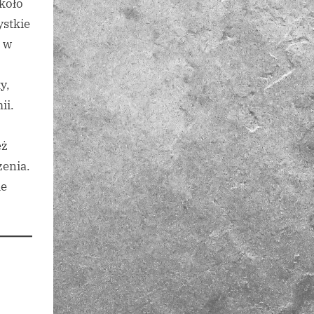
około
ystkie
 w
y,
ii.
eż
zenia.
ie