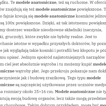
ądku. Te
modele anatomiczne
, też są ruchome. W oferci
ów znajdują się też
modele anatomiczne
powiększone. 
o fajnie kreują się
modele anatomiczne
kosmków jelito
 są 100x powiększone. Dzięki, aż tak istotnemu powięks
y dostrzec wszelkie nieodzowne składniki (naczynia,
i, gruczoły), które zwykle nie byłoby realne. Jest to
ychanie istotne w wypadku przyszłych doktorów, by pozn
e jak wyglądają takie kosmki i potrafili bez kłopotu je pó
u opisać. Jednym spośród najistotniejszych narządów
m ciel jest absolutnie wątroba i tu możemy kupić
model
omiczne
wątroby płat. Jego przekroju pokazuje nam dok
naczynienie jak i budowę zrazikową. Tego typu
modele
omiczne
są najczęściej użytkowane przez uczniów medy
a rozmiary około 25×16 cm.
Modele anatomiczne
nie t
ntują swoją budowę organów, lecz także mogą przedsta
y chorobowe. Takim dobrym przykładem, mogą być
mo