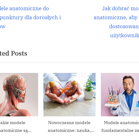
igacja
N
ele anatomiczne do
Jak dobrać mo
e
punktury dla dorosłych i
anatomiczne, aby 
isu
x
ów
dostosowan
t
użytkowni
P
ted Posts
o
s
t
:
Jakie modele
Nowoczesne modele
Modele anatomic
natomiczne są
anatomiczne: nauka,
fundamentalne za
wane najlepiej.
wykorzystanie i rozwój
w edukacji i med