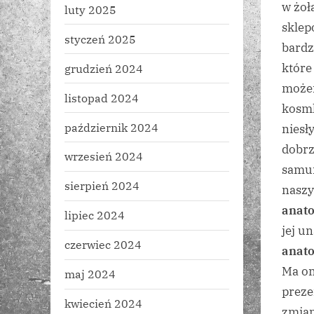
w żoł
luty 2025
sklep
styczeń 2025
bardz
które
grudzień 2024
możem
listopad 2024
kosmk
październik 2024
niesł
dobrz
wrzesień 2024
samum
sierpień 2024
naszy
anat
lipiec 2024
jej u
czerwiec 2024
anat
Ma on
maj 2024
preze
kwiecień 2024
zmian