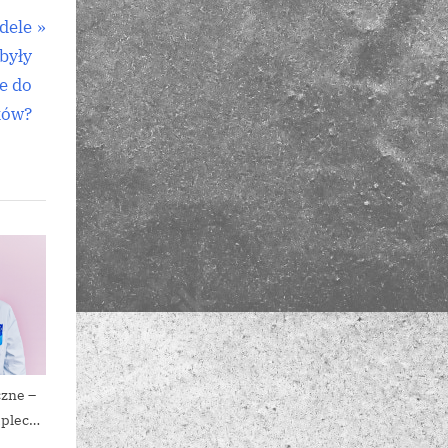
dele
były
e do
ków?
zne –
plecze
ycynie