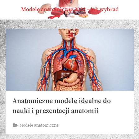
Skip
Modele anatomiczne 2022 – jak wybrać
to
content
Miesiąc:
czerwiec
2026
Anatomiczne modele idealne do
nauki i prezentacji anatomii
Modele anatomiczne