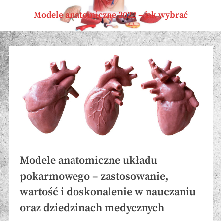
Skip
Modele anatomiczne 2022 – jak wybrać
to
content
Miesiąc:
maj
2025
Modele anatomiczne układu
pokarmowego – zastosowanie,
wartość i doskonalenie w nauczaniu
oraz dziedzinach medycznych