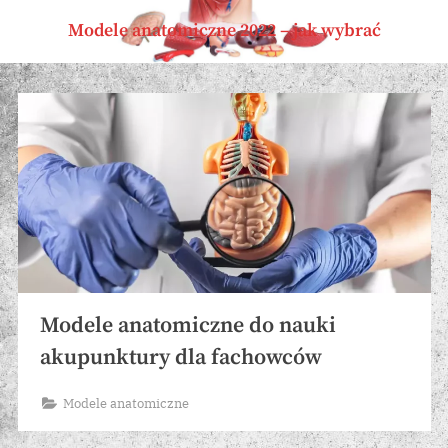
Skip
Modele anatomiczne 2022 – jak wybrać
to
content
Miesiąc:
październik
2024
Modele anatomiczne do nauki
akupunktury dla fachowców
Modele anatomiczne