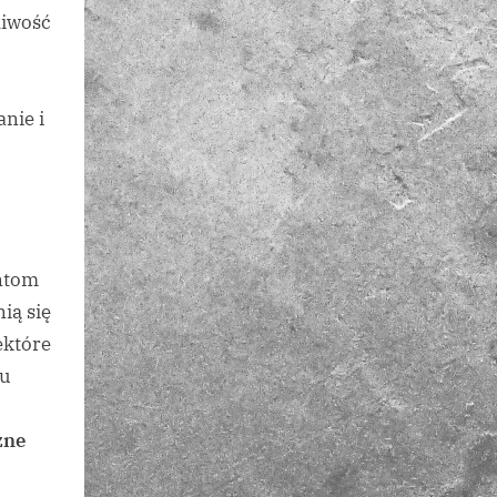
liwość
nie i
entom
ią się
ektóre
mu
zne