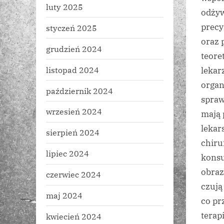
luty 2025
odżyw
precy
styczeń 2025
oraz 
grudzień 2024
teore
listopad 2024
lekar
organ
październik 2024
spra
wrzesień 2024
mają 
lekar
sierpień 2024
chiru
lipiec 2024
konsu
obraz
czerwiec 2024
czują
maj 2024
co pr
terap
kwiecień 2024