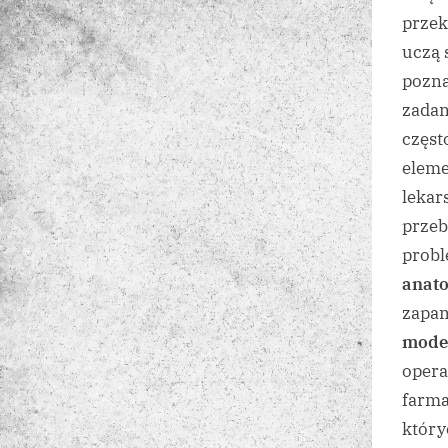
przek
uczą 
pozna
zadan
częst
eleme
lekar
przeb
probl
anat
zapam
mode
opera
farma
któr