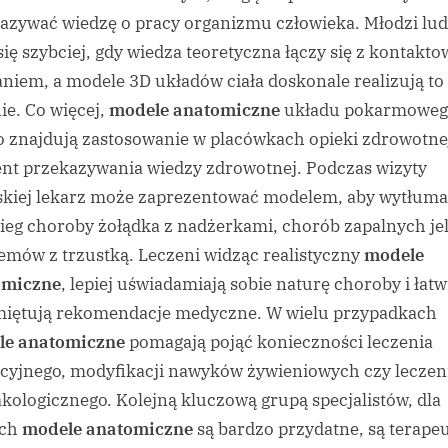
azywać wiedzę o pracy organizmu człowieka. Młodzi lud
się szybciej, gdy wiedza teoretyczna łączy się z kontakt
niem, a modele 3D układów ciała doskonale realizują to
ie. Co więcej,
modele anatomiczne
układu pokarmowe
o znajdują zastosowanie w placówkach opieki zdrowotne
nt przekazywania wiedzy zdrowotnej. Podczas wizyty
skiej lekarz może zaprezentować modelem, aby wytłum
ieg choroby żołądka z nadżerkami, chorób zapalnych jel
emów z trzustką. Leczeni widząc realistyczny
modele
omiczne
, lepiej uświadamiają sobie naturę choroby i łatw
iętują rekomendacje medyczne. W wielu przypadkach
le anatomiczne
pomagają pojąć konieczności leczenia
cyjnego, modyfikacji nawyków żywieniowych czy leczen
kologicznego. Kolejną kluczową grupą specjalistów, dla
ych
modele anatomiczne
są bardzo przydatne, są terape