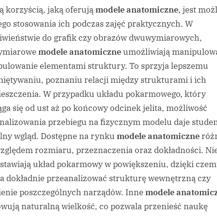
ą korzyścią, jaką oferują
modele anatomiczne
, jest moż
ego stosowania ich podczas zajęć praktycznych. W
iwieństwie do grafik czy obrazów dwuwymiarowych,
wymiarowe
modele anatomiczne
umożliwiają manipulowa
ulowanie elementami struktury. To sprzyja lepszemu
iętywaniu, poznaniu relacji między strukturami i ich
eszczenia. W przypadku układu pokarmowego, który
ąga się od ust aż po końcowy odcinek jelita, możliwość
nalizowania przebiegu na fizycznym modelu daje stud
lny wgląd. Dostępne na rynku
modele anatomiczne
różn
zględem rozmiaru, przeznaczenia oraz dokładności. Ni
stawiają układ pokarmowy w powiększeniu, dzięki cze
 dokładnie przeanalizować strukturę wewnętrzną czy
enie poszczególnych narządów. Inne
modele anatomic
wują naturalną wielkość, co pozwala przenieść naukę