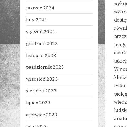
wykon
marzec 2024
wytrz
luty 2024
dostę
równ
styczeń 2024
przez
grudzień 2023
mogą 
całoś
listopad 2023
takic
październik 2023
W now
klucz
wrzesień 2023
tylko
sierpień 2023
pielę
wiedz
lipiec 2023
ludzk
czerwiec 2023
anat
maj 2023
skomp