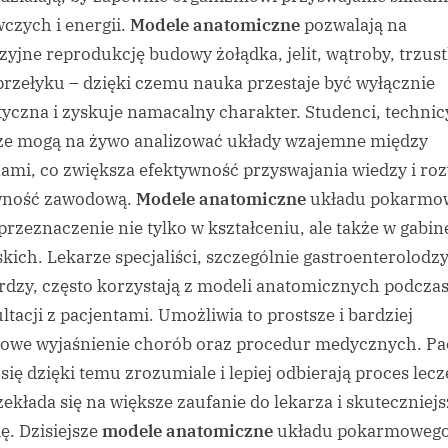
czych i energii.
Modele anatomiczne
pozwalają na
zyjne reprodukcję budowy żołądka, jelit, wątroby, trzust
przełyku – dzięki czemu nauka przestaje być wyłącznie
tyczna i zyskuje namacalny charakter. Studenci, technicy
ze mogą na żywo analizować układy wzajemne między
ami, co zwiększa efektywność przyswajania wiedzy i roz
wność zawodową.
Modele anatomiczne
układu pokarmo
przeznaczenie nie tylko w kształceniu, ale także w gabin
skich. Lekarze specjaliści, szczególnie gastroenterolodzy
rdzy, często korzystają z modeli anatomicznych podcza
ltacji z pacjentami. Umożliwia to prostsze i bardziej
owe wyjaśnienie chorób oraz procedur medycznych. Pa
 się dzięki temu zrozumiale i lepiej odbierają proces lecz
zekłada się na większe zaufanie do lekarza i skuteczniej
ię. Dzisiejsze
modele anatomiczne
układu pokarmowego