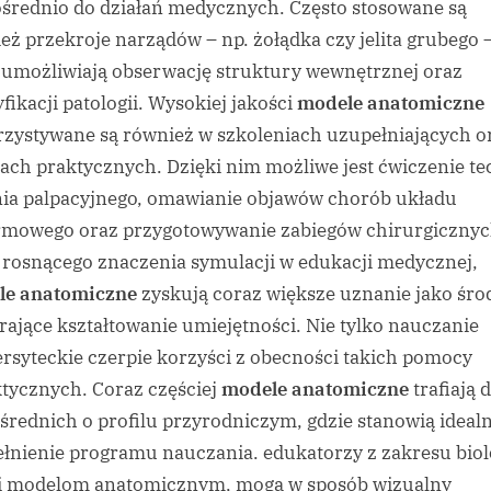
średnio do działań medycznych. Często stosowane są
eż przekroje narządów – np. żołądka czy jelita grubego 
 umożliwiają obserwację struktury wewnętrznej oraz
yfikacji patologii. Wysokiej jakości
modele anatomiczne
zystywane są również w szkoleniach uzupełniających o
iach praktycznych. Dzięki nim możliwe jest ćwiczenie te
ia palpacyjnego, omawianie objawów chorób układu
mowego oraz przygotowywanie zabiegów chirurgicznyc
 rosnącego znaczenia symulacji w edukacji medycznej,
le anatomiczne
zyskują coraz większe uznanie jako śro
rające kształtowanie umiejętności. Nie tylko nauczanie
rsyteckie czerpie korzyści z obecności takich pomocy
tycznych. Coraz częściej
modele anatomiczne
trafiają 
 średnich o profilu przyrodniczym, gdzie stanowią ideal
łnienie programu nauczania. edukatorzy z zakresu biolo
i modelom anatomicznym, mogą w sposób wizualny