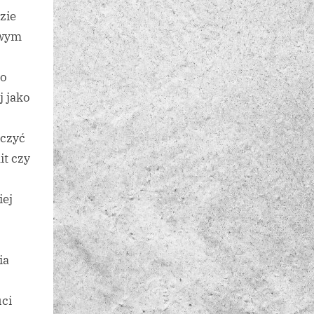
zie
owym
go
j jako
aczyć
it czy
iej
ia
uci