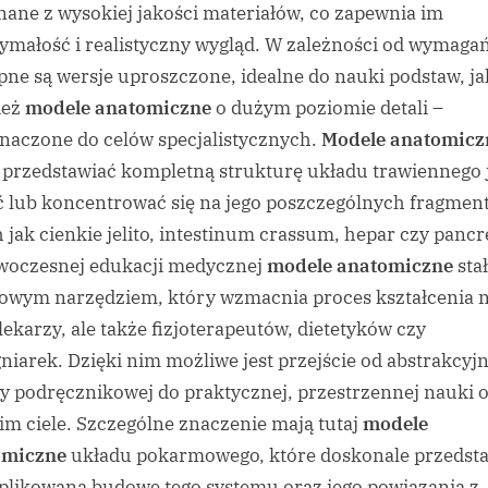
ane z wysokiej jakości materiałów, co zapewnia im
ymałość i realistyczny wygląd. W zależności od wymagań
pne są wersje uproszczone, idealne do nauki podstaw, ja
ież
modele anatomiczne
o dużym poziomie detali –
naczone do celów specjalistycznych.
Modele anatomicz
przedstawiać kompletną strukturę układu trawiennego 
ć lub koncentrować się na jego poszczególnych fragmen
h jak cienkie jelito, intestinum crassum, hepar czy pancr
oczesnej edukacji medycznej
modele anatomiczne
stał
owym narzędziem, który wzmacnia proces kształcenia n
 lekarzy, ale także fizjoterapeutów, dietetyków czy
gniarek. Dzięki nim możliwe jest przejście od abstrakcyjn
y podręcznikowej do praktycznej, przestrzennej nauki 
im ciele. Szczególne znaczenie mają tutaj
modele
omiczne
układu pokarmowego, które doskonale przedsta
likowaną budowę tego systemu oraz jego powiązania z