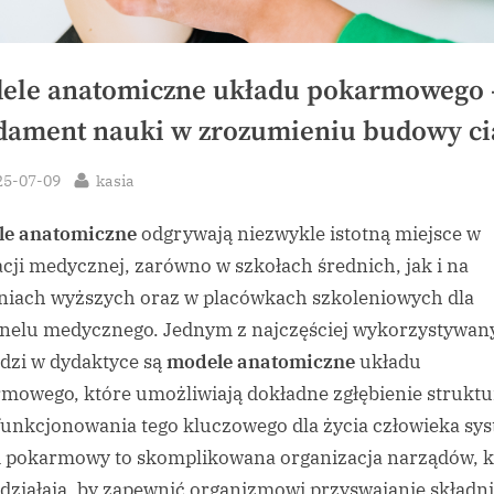
ele anatomiczne układu pokarmowego 
dament nauki w zrozumieniu budowy ci
sted
By
25-07-09
kasia
le anatomiczne
odgrywają niezwykle istotną miejsce w
cji medycznej, zarówno w szkołach średnich, jak i na
niach wyższych oraz w placówkach szkoleniowych dla
nelu medycznego. Jednym z najczęściej wykorzystywan
dzi w dydaktyce są
modele anatomiczne
układu
mowego, które umożliwiają dokładne zgłębienie struktu
funkcjonowania tego kluczowego dla życia człowieka sy
 pokarmowy to skomplikowana organizacja narządów, k
działają, by zapewnić organizmowi przyswajanie składn