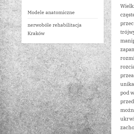
Wielk
Modele anatomiczne
częst
przec
nerwobóle rehabilitacja
trój
Kraków
manip
zapam
rozmi
rozci
przea
unika
pod w
przed
można
ukrwi
zacho