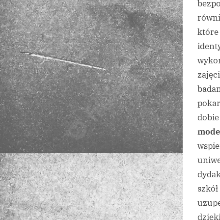
bezpo
równi
które
ident
wykor
zajęc
badan
pokar
dobie
mode
wspie
uniwe
dydak
szkół
uzupe
dzięk