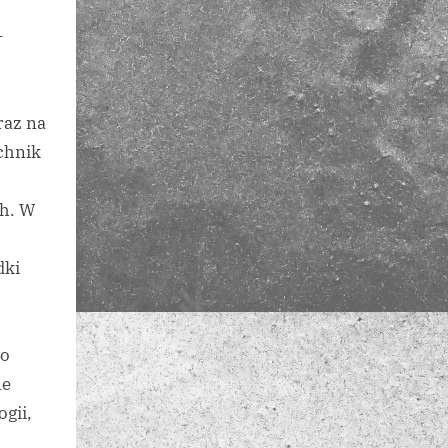
–
raz na
chnik
h. W
dki
do
ne
gii,