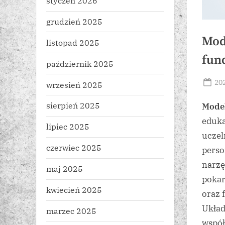
styczeń 2026
grudzień 2025
Mod
listopad 2025
fun
październik 2025
Po
20
wrzesień 2025
on
sierpień 2025
Mode
eduka
lipiec 2025
uczel
czerwiec 2025
perso
narzę
maj 2025
pokar
kwiecień 2025
oraz 
Układ
marzec 2025
współ