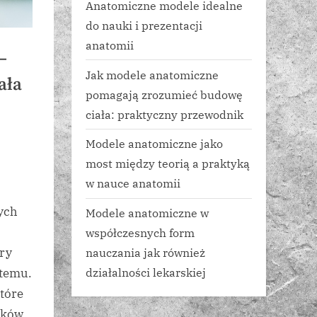
Anatomiczne modele idealne
do nauki i prezentacji
anatomii
–
Jak modele anatomiczne
ała
pomagają zrozumieć budowę
ciała: praktyczny przewodnik
Modele anatomiczne jako
most między teorią a praktyką
w nauce anatomii
ych
Modele anatomiczne w
współczesnych form
ry
nauczania jak również
działalności lekarskiej
stemu.
tóre
ików