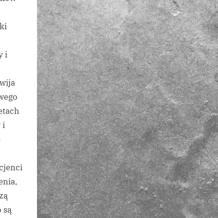
ki
 i
wija
wego
etach
 i
s
cjenci
enia,
szą
 są