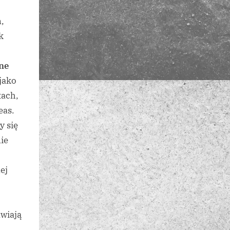
,
k
ne
jako
tach,
eas.
y się
ie
ej
o
wiają