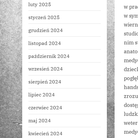
luty 2025
w pra
w sy
styczeń 2025
wiern
grudzień 2024
studi
nim s
listopad 2024
anato
październik 2024
medy
wrzesień 2024
dziec
pogłę
sierpień 2024
hands
lipiec 2024
zrozu
dost
czerwiec 2024
ludzk
maj 2024
weter
medy
kwiecień 2024