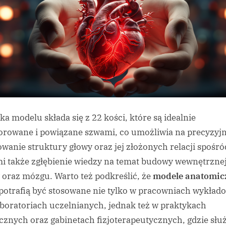
ka modelu składa się z 22 kości, które są idealnie
rowane i powiązane szwami, co umożliwia na precyzyj
owanie struktury głowy oraz jej złożonych relacji spośró
i także zgłębienie wiedzy na temat budowy wewnętrzne
 oraz mózgu. Warto też podkreślić, że
modele anatomic
 potrafią być stosowane nie tylko w pracowniach wykła
aboratoriach uczelnianych, jednak też w praktykach
znych oraz gabinetach fizjoterapeutycznych, gdzie słu