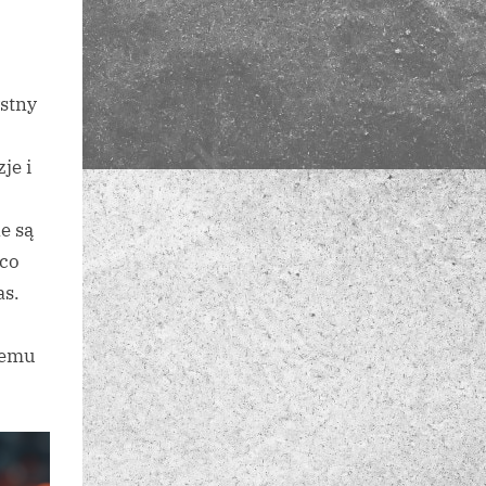
ystny
je i
e są
 co
as.
temu