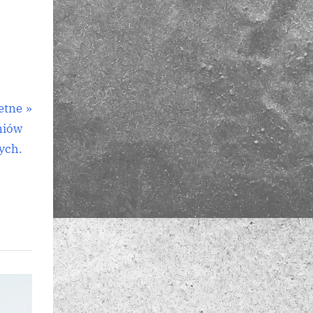
etne
niów
ych.