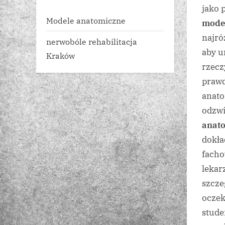
jako 
Modele anatomiczne
mode
najró
nerwobóle rehabilitacja
aby u
Kraków
rzecz
prawd
anat
odzwi
anat
dokła
facho
lekar
szcze
oczek
stude