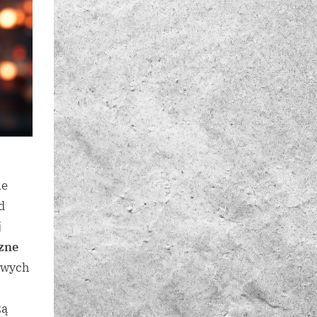
ne
d
j
zne
dowych
żą