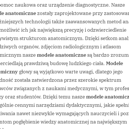
pomoc naukowa oraz urządzenie diagnostyczne. Nasze
le anatomiczne
zostały zaprojektowane przy zastosowa
żniejszych technologii także zaawansowanych metod ana
możliwić ich jak największą precyzję i odzwierciedlenie
ywistym strukturom anatomicznym. Dzięki setkom anal
ziwych organów, zdjęciom radiologicznym i atlasom
omicznym nasze
modele anatomiczne
są bardzo zrozumi
erciedlają prawdziwą budowę ludzkiego ciała.
Modele
omiczny
głowy są wyjątkowo warte uwagi, dlatego jego
dność została zatwierdzona przez szerokie spektrum
wców związanych z naukami medycznymi, w tym profe
zy oraz studentów. Dzięki temu nasze
modele anatomic
gólnie cennymi narzędziami dydaktycznymi, jakie spełn
iwania nawet niezwykle wymagających nauczycieli i po
ntom pogłębienie wiedzy anatomicznej na największym