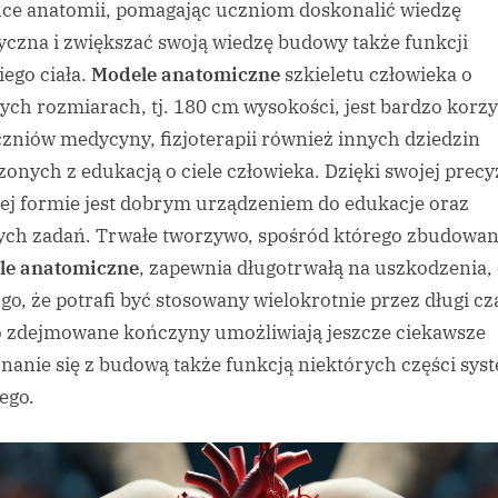
ce anatomii, pomagając uczniom doskonalić wiedzę
yczna i zwiększać swoją wiedzę budowy także funkcji
iego ciała.
Modele anatomiczne
szkieletu człowieka o
ych rozmiarach, tj. 180 cm wysokości, jest bardzo korz
czniów medycyny, fizjoterapii również innych dziedzin
zonych z edukacją o ciele człowieka. Dzięki swojej precyz
j formie jest dobrym urządzeniem do edukacje oraz
ych zadań. Trwałe tworzywo, spośród którego zbudowan
le anatomiczne
, zapewnia długotrwałą na uszkodzenia,
 go, że potrafi być stosowany wielokrotnie przez długi cz
 zdejmowane kończyny umożliwiają jeszcze ciekawsze
nanie się z budową także funkcją niektórych części sys
ego.