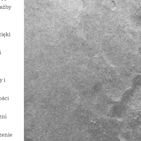
iażby
zięki
i
 i
ości
zni
zenie