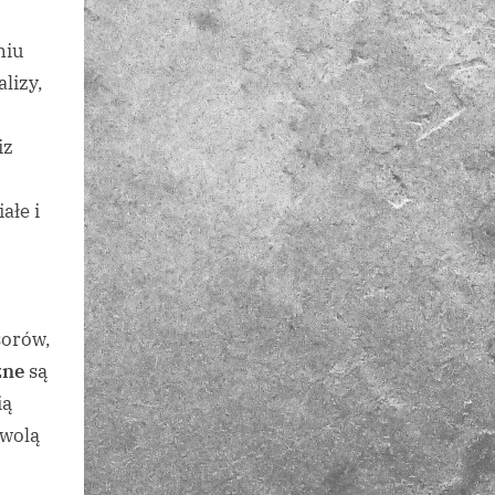
niu
lizy,
iz
ałe i
sorów,
zne
są
ią
zwolą