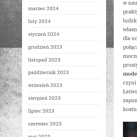
w nau
marzec 2024
prakt
ludzk
luty 2024
własn
styczeń 2024
dla u
grudzień 2023
połąc
mocne
listopad 2023
prost
październik 2023
mode
czyni
wrzesień 2023
Łatwo
sierpień 2023
zapoz
kostn
lipiec 2023
czerwiec 2023
maj 2023