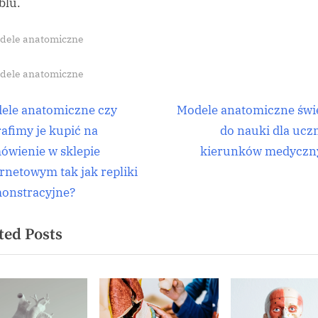
blu.
dele anatomiczne
s:
dele anatomiczne
igacja
N
ele anatomiczne czy
Modele anatomiczne świ
e
rafimy je kupić na
do nauki dla ucz
isu
x
ówienie w sklepie
kierunków medyczn
t
ernetowym tak jak repliki
P
onstracyjne?
o
ted Posts
s
t
: