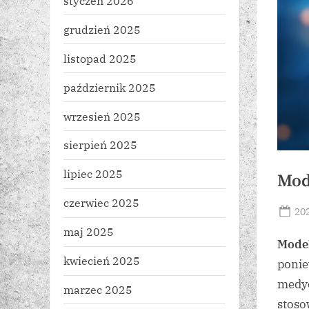
styczeń 2026
grudzień 2025
listopad 2025
październik 2025
wrzesień 2025
sierpień 2025
lipiec 2025
Mod
czerwiec 2025
Po
20
on
maj 2025
Mode
kwiecień 2025
ponie
medyc
marzec 2025
stoso