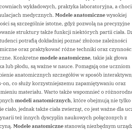
cowniach wykładowych, praktyka laboratoryjna, a choc
mulacjach medycznych.
Modele anatomiczne
wysokiej
ości są szczególnie istotne, gdyż pozwolą na precyzyjne
owanie struktury także funkcji niektórych partii ciała. D
tudenci potrafią dokładniej poznać złożone zależności
miczne oraz praktykować różne techniki oraz czynnośc
czne. Konkretne
modele anatomiczne
, takie jak głowa
ka lub płodu, są ważne w nauce. Pomagają one uczniom
bienie anatomicznych szczegółów w sposób interaktywny
-on, co służy korzystniejszemu zapamiętywaniu oraz
mieniu materiału. Warto także wspomnieć o różnorodn
ępnych
modeli anatomicznych
, które obejmują nie tylko
ie ciało, jednak także ciała zwierząt, co jest ważne dla uc
ynarii też innych dyscyplin naukowych połączonych z
cyną.
Modele anatomiczne
stanowią niezbędnym urząd