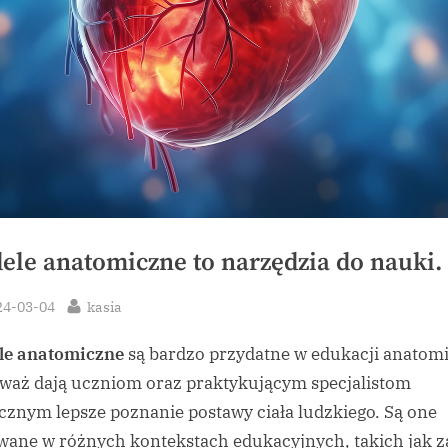
ele anatomiczne to narzędzia do nauki.
sted
By
24-03-04
kasia
le anatomiczne
są bardzo przydatne w edukacji anatomi
waż dają uczniom oraz praktykującym specjalistom
znym lepsze poznanie postawy ciała ludzkiego. Są one
wane w różnych kontekstach edukacyjnych, takich jak z